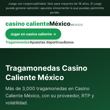
Juega con responsabilidad. Solo para mayores de 18 años. El juego
puede generar adicción: apuesta únicamente lo que puedas permitirte
perder.
casino caliente
México
MEXICO
Jugar en casino caliente →
Tragamonedas
Apuestas deportivas
Bonos
Tragamonedas Casino
Caliente México
Más de 3,000 tragamonedas en Casino
Caliente México, con su proveedor, RTP y
volatilidad.