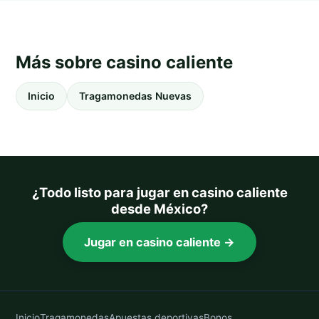
Más sobre casino caliente
Inicio
Tragamonedas Nuevas
¿Todo listo para jugar en casino caliente
desde México?
Jugar en casino caliente →
Inicio
Tragamonedas
Apuestas deportivas
Bonos