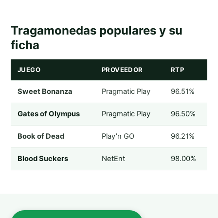
Tragamonedas populares y su
ficha
JUEGO
PROVEEDOR
RTP
Sweet Bonanza
Pragmatic Play
96.51%
Gates of Olympus
Pragmatic Play
96.50%
Book of Dead
Play’n GO
96.21%
Blood Suckers
NetEnt
98.00%